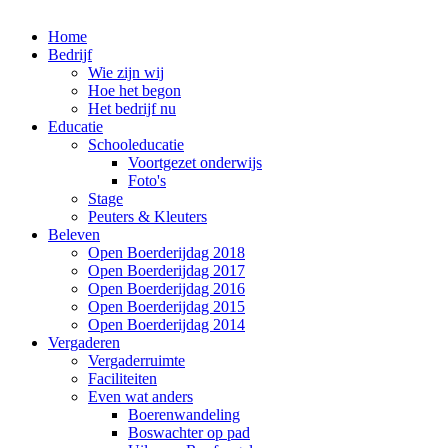
Home
Bedrijf
Wie zijn wij
Hoe het begon
Het bedrijf nu
Educatie
Schooleducatie
Voortgezet onderwijs
Foto's
Stage
Peuters & Kleuters
Beleven
Open Boerderijdag 2018
Open Boerderijdag 2017
Open Boerderijdag 2016
Open Boerderijdag 2015
Open Boerderijdag 2014
Vergaderen
Vergaderruimte
Faciliteiten
Even wat anders
Boerenwandeling
Boswachter op pad