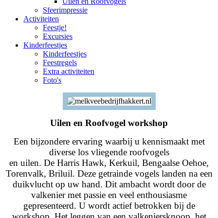
Uilen en Roofvogels
Sfeerimpressie
Activiteiten
Feestje!
Excursies
Kinderfeestjes
Kinderfeestjes
Feestregels
Extra activiteiten
Foto's
Uilen en Roofvogel workshop
Een bijzondere ervaring waarbij u kennismaakt met
diverse los vliegende roofvogels
en uilen. De Harris Hawk, Kerkuil, Bengaalse Oehoe,
Torenvalk, Briluil. Deze getrainde vogels landen na een
duikvlucht op uw hand. Dit ambacht wordt door de
valkenier met passie en veel enthousiasme
gepresenteerd. U wordt actief betrokken bij de
workshop. Het leggen van een valkeniersknoop, het