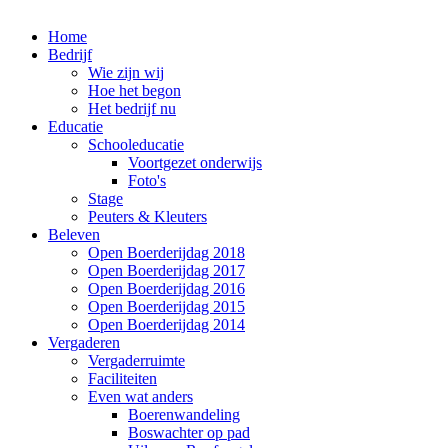
Home
Bedrijf
Wie zijn wij
Hoe het begon
Het bedrijf nu
Educatie
Schooleducatie
Voortgezet onderwijs
Foto's
Stage
Peuters & Kleuters
Beleven
Open Boerderijdag 2018
Open Boerderijdag 2017
Open Boerderijdag 2016
Open Boerderijdag 2015
Open Boerderijdag 2014
Vergaderen
Vergaderruimte
Faciliteiten
Even wat anders
Boerenwandeling
Boswachter op pad