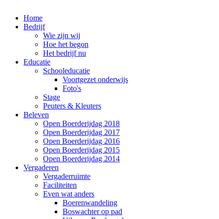
Home
Bedrijf
Wie zijn wij
Hoe het begon
Het bedrijf nu
Educatie
Schooleducatie
Voortgezet onderwijs
Foto's
Stage
Peuters & Kleuters
Beleven
Open Boerderijdag 2018
Open Boerderijdag 2017
Open Boerderijdag 2016
Open Boerderijdag 2015
Open Boerderijdag 2014
Vergaderen
Vergaderruimte
Faciliteiten
Even wat anders
Boerenwandeling
Boswachter op pad