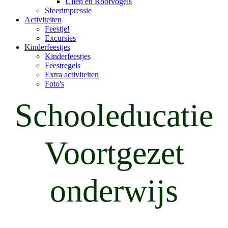
Uilen en Roofvogels
Sfeerimpressie
Activiteiten
Feestje!
Excursies
Kinderfeestjes
Kinderfeestjes
Feestregels
Extra activiteiten
Foto's
Schooleducatie
Voortgezet
onderwijs