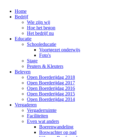
Home
Bedrijf
Wie zijn wij
Hoe het begon
Het bedrijf nu
Educatie
Schooleducatie
Voortgezet onderwijs
Foto's
Stage
Peuters & Kleuters
Beleven
Open Boerderijdag 2018
Open Boerderijdag 2017
Open Boerderijdag 2016
Open Boerderijdag 2015
Open Boerderijdag 2014
Vergaderen
Vergaderruimte
Faciliteiten
Even wat anders
Boerenwandeling
Boswachter op pad