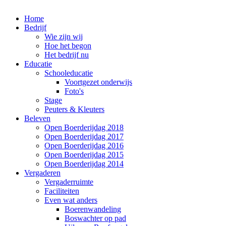
Home
Bedrijf
Wie zijn wij
Hoe het begon
Het bedrijf nu
Educatie
Schooleducatie
Voortgezet onderwijs
Foto's
Stage
Peuters & Kleuters
Beleven
Open Boerderijdag 2018
Open Boerderijdag 2017
Open Boerderijdag 2016
Open Boerderijdag 2015
Open Boerderijdag 2014
Vergaderen
Vergaderruimte
Faciliteiten
Even wat anders
Boerenwandeling
Boswachter op pad