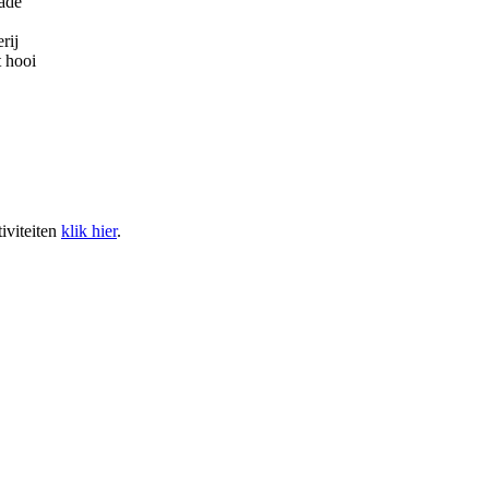
nade
rij
 hooi
tiviteiten
klik hier
.