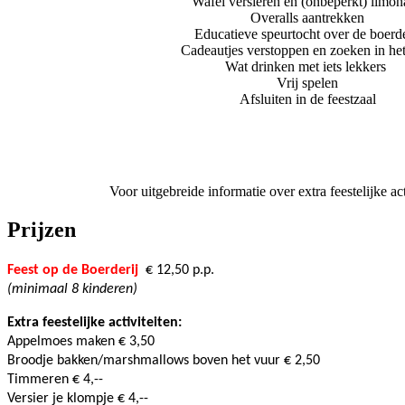
Wafel versieren en (onbeperkt) limo
Overalls aantrekken
Educatieve speurtocht over de boerde
Cadeautjes verstoppen en zoeken in het
Wat drinken met iets lekkers 
Vrij spelen
Afsluiten in de feestzaal
Voor uitgebreide informatie over extra feestelijke ac
Prijzen
Feest op de Boerderij
€ 12,50 p.p.
(minimaal 8 kinderen)
Extra feestelijke activiteiten:
Appelmoes maken € 3,50 
Broodje bakken/marshmallows boven het vuur € 2,50
Timmeren € 4,-- 
Versier je klompje € 4,--