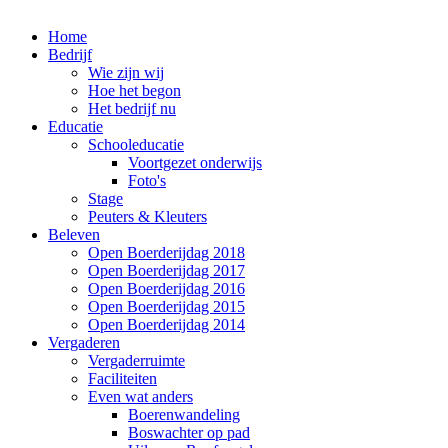
Home
Bedrijf
Wie zijn wij
Hoe het begon
Het bedrijf nu
Educatie
Schooleducatie
Voortgezet onderwijs
Foto's
Stage
Peuters & Kleuters
Beleven
Open Boerderijdag 2018
Open Boerderijdag 2017
Open Boerderijdag 2016
Open Boerderijdag 2015
Open Boerderijdag 2014
Vergaderen
Vergaderruimte
Faciliteiten
Even wat anders
Boerenwandeling
Boswachter op pad