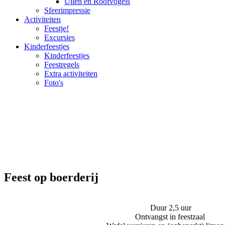
Uilen en Roofvogels
Sfeerimpressie
Activiteiten
Feestje!
Excursies
Kinderfeestjes
Kinderfeestjes
Feestregels
Extra activiteiten
Foto's
Feest op boerderij
Duur 2,5 uur
Ontvangst in feestzaal 