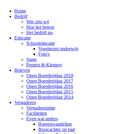
Home
Bedrijf
Wie zijn wij
Hoe het begon
Het bedrijf nu
Educatie
Schooleducatie
Voortgezet onderwijs
Foto's
Stage
Peuters & Kleuters
Beleven
Open Boerderijdag 2018
Open Boerderijdag 2017
Open Boerderijdag 2016
Open Boerderijdag 2015
Open Boerderijdag 2014
Vergaderen
Vergaderruimte
Faciliteiten
Even wat anders
Boerenwandeling
Boswachter op pad