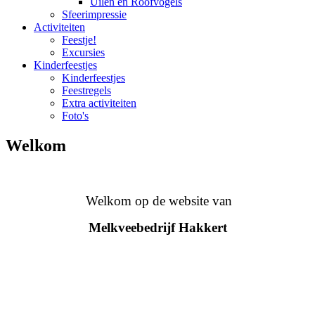
Uilen en Roofvogels
Sfeerimpressie
Activiteiten
Feestje!
Excursies
Kinderfeestjes
Kinderfeestjes
Feestregels
Extra activiteiten
Foto's
Welkom
Welkom op de website van
Melkveebedrijf Hakkert