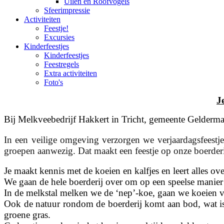
Uilen en Roofvogels
Sfeerimpressie
Activiteiten
Feestje!
Excursies
Kinderfeestjes
Kinderfeestjes
Feestregels
Extra activiteiten
Foto's
J
Bij Melkveebedrijf Hakkert in Tricht, gemeente Geldermal
In een veilige omgeving verzorgen we verjaardagsfeestjes 
groepen aanwezig. Dat maakt een feestje op onze boerderi
Je maakt kennis met de koeien en kalfjes en leert alles o
We gaan de hele boerderij over om op een speelse manier
In de melkstal melken we de ‘nep’-koe, gaan we koeien voe
Ook de natuur rondom de boerderij komt aan bod, wat is e
groene gras.