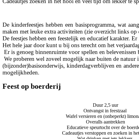
Cadeautjes zoeken in het hooi en veel tijd om lekker te sp
De kinderfeestjes hebben een basisprogramma, wat aangep
maken met leuke extra activiteiten (zie overzicht links op 
De feestjes hebben een feestelijk en educatief karakter. E
Het hele jaar door kunt u bij ons terecht om het verjaarda
 Er is genoeg binnenruimte voor spellen en belevenissen b
 We proberen wel zoveel mogelijk naar buiten de natuur i
(bijzonder)basisonderwijs, kinderdagverblijven en andere
mogelijkheden.
Feest op boerderij
Duur 2,5 uur
Ontvangst in feestzaal 
Wafel versieren en (onbeperkt) limo
Overalls aantrekken
Educatieve speurtocht over de boerde
Cadeautjes verstoppen en zoeken in het
Wat drinken met iets lekkers 