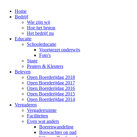
Home
Bedrijf
Wie zijn wij
Hoe het begon
Het bedrijf nu
Educatie
Schooleducatie
Voortgezet onderwijs
Foto's
Stage
Peuters & Kleuters
Beleven
Open Boerderijdag 2018
Open Boerderijdag 2017
Open Boerderijdag 2016
Open Boerderijdag 2015
Open Boerderijdag 2014
Vergaderen
Vergaderruimte
Faciliteiten
Even wat anders
Boerenwandeling
Boswachter op pad