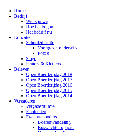
Home
Bedrijf
Wie zijn wij
Hoe het begon
Het bedrijf nu
Educatie
Schooleducatie
Voortgezet onderwijs
Foto's
Stage
Peuters & Kleuters
Beleven
Open Boerderijdag 2018
Open Boerderijdag 2017
Open Boerderijdag 2016
Open Boerderijdag 2015
Open Boerderijdag 2014
Vergaderen
Vergaderruimte
Faciliteiten
Even wat anders
Boerenwandeling
Boswachter op pad